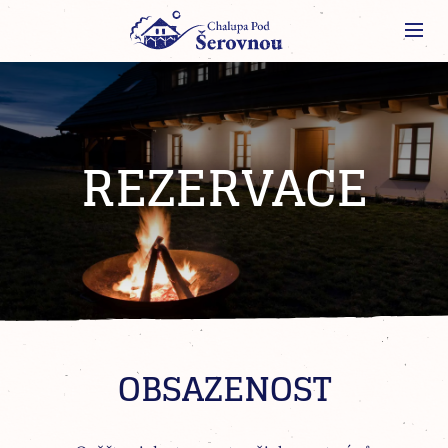
Přeskočit na obsah
REZERVACE
OBSAZENOST